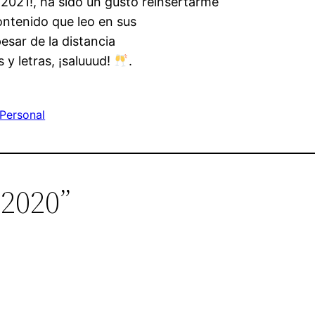
el 2021!, ha sido un gusto reinsertarme
ontenido que leo en sus
esar de la distancia
 y letras, ¡saluuud!
.
Personal
 2020”