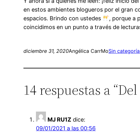
Y ahora sí a quienes me leen: ¡feliz inicio d
en estos ambientes blogueros por el gran c
espacios. Brindo con ustedes
, porque a p
coincidimos en un punto a través de lecturas
diciembre 31, 2020
Angélica CarrMo
Sin categoría
14 respuestas a “Del
MJ RU1Z
dice:
09/01/2021 a las 00:56